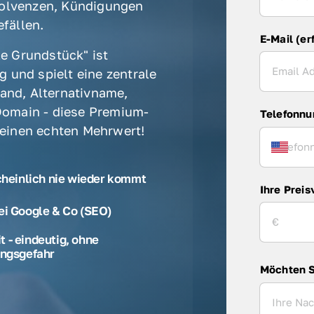
olvenzen, Kündigungen 
fällen. 
E-Mail (er
e Grundstück" ist 
 und spielt eine zentrale 
rand, Alternativname, 
omain - diese Premium-
Telefonn
 einen echten Mehrwert! 
cheinlich nie wieder kommt
Ihre Preis
ei Google & Co (SEO)
 - eindeutig, ohne
ngsgefahr
Möchten S