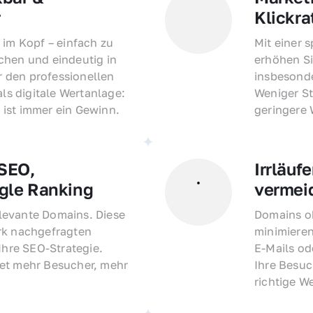
r
Klickra
 im Kopf – einfach zu 
Mit einer 
hen und eindeutig in 
erhöhen Si
den professionellen 
insbesonde
als digitale Wertanlage: 
Weniger St
ist immer ein Gewinn.
geringere
EO, 
Irrläufe
gle Ranking
vermei
evante Domains. Diese 
Domains oh
rk nachgefragten 
minimieren
Ihre SEO-Strategie. 
E-Mails o
et mehr Besucher, mehr 
Ihre Besuc
richtige W