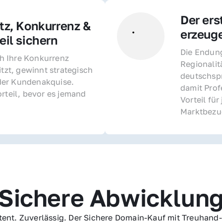
Der ers
z, Konkurrenz & 
erzeug
il sichern 
Die Endung 
 Ihre Konkurrenz 
Regionalit
itzt, gewinnt strategisch 
deutschspr
er Kundenakquise. 
damit Profe
rteil, bevor es jemand 
Vorteil fü
Marktbezu
Sichere Abwicklun
ent. Zuverlässig. Der Sichere Domain-Kauf mit Treuhand-