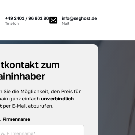
+49 2401 / 96 801 80
info@seghost.de
Telefon
Mail
tkontakt zum 
ininhaber
 Sie die Möglichkeit, den Preis für 
ain ganz einfach 
unverbindlich 
t 
per E-Mail abzurufen.
irmenname
. Firmenname