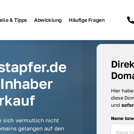
eile & Tipps
Abwicklung
Häufige Fragen
tapfer.de 
Direk
Doma
Inhaber 
Hier haben
rkauf
diese Dom
und 
sofor
Name bzw. F
Name bzw
 sich vermutlich nicht 
mains gelangen auf den 