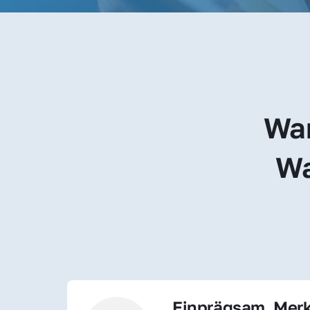
War
Wa
Einprägsam, Merk