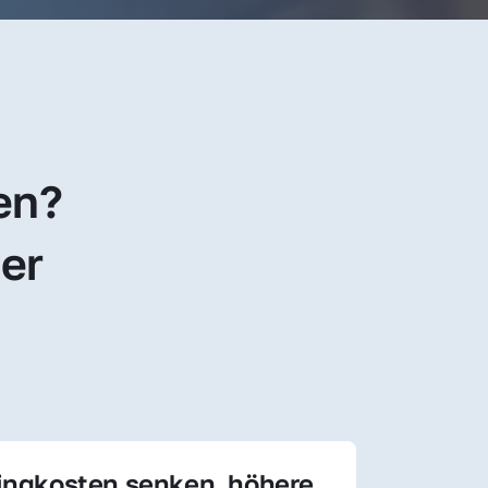
en? 
er 
ingkosten senken, höhere 